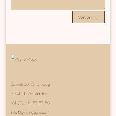
Verzenden
Javastraat 131 3 hoog
1094 HE Amsterdam
+31 (0)6 16 87 87 86
info@guidinggaia.com